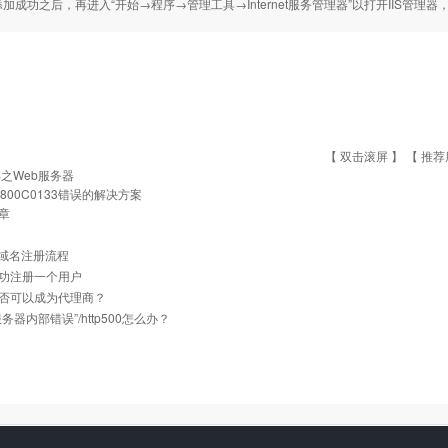
加成功之后，再进入“开始→程序→管理工具→Internet服务管理器”以打开IIS管理
【 双击滚屏 】 【
推荐
IS之Web服务器
x800C0133错误的解决方案
章
cn域名注册流程
功注册一个用户
否可以成为代理商？
务器内部错误”/http500怎么办？