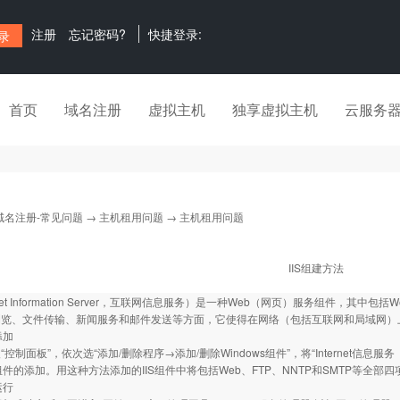
注册
忘记密码?
快捷登录:
首页
域名注册
虚拟主机
独享虚拟主机
云服务
域名注册-常见问题
→
主机租用问题
→ 主机租用问题
IIS组建方法
ternet Information Server，互联网信息服务）是一种Web（网页）服务组件，
浏览、文件传输、新闻服务和邮件发送等方面，它使得在网络（包括互联网和局域网）
添加
制面板”，依次选“添加/删除程序→添加/删除Windows组件”，将“Internet信息
S组件的添加。用这种方法添加的IIS组件中将包括Web、FTP、NNTP和SMTP等全部
运行