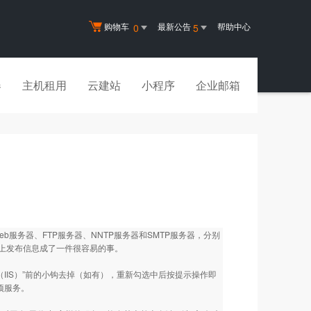
购物车
最新公告
帮助中心
0
5
器
主机租用
云建站
小程序
企业邮箱
其中包括Web服务器、FTP服务器、NNTP服务器和SMTP服务器，分别
上发布信息成了一件很容易的事。
服务（IIS）”前的小钩去掉（如有），重新勾选中后按提示操作即
四项服务。