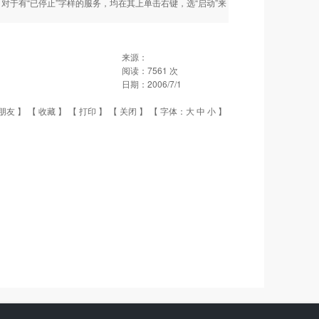
器，对于有“已停止”字样的服务，均在其上单击右键，选“启动”来
来源：
阅读：
7561
次
日期：
2006/7/1
朋友
】 【
收藏
】 【
打印
】 【
关闭
】 【 字体：
大
中
小
】