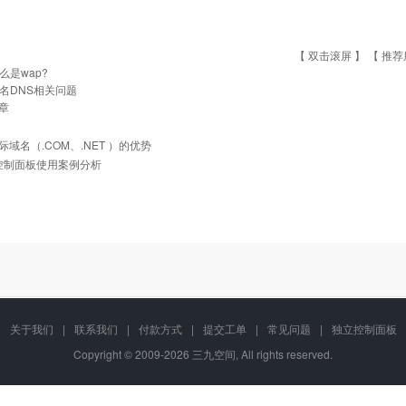
【 双击滚屏 】 【
推荐
么是wap?
名DNS相关问题
章
际域名（.COM、.NET ）的优势
]控制面板使用案例分析
关于我们
|
联系我们
|
付款方式
|
提交工单
|
常见问题
|
独立控制面板
Copyright © 2009-2026 三九空间, All rights reserved.