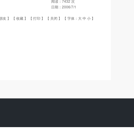
阅读：
7432
次
日期：
2006/7/1
朋友
】 【
收藏
】 【
打印
】 【
关闭
】 【 字体：
大
中
小
】