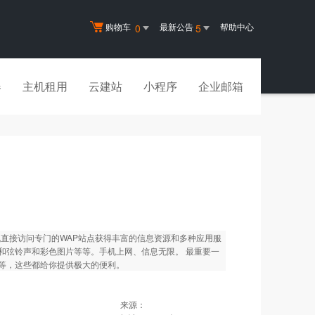
购物车
最新公告
帮助中心
0
5
器
主机租用
云建站
小程序
企业邮箱
机直接访问专门的WAP站点获得丰富的信息资源和多种应用服
和弦铃声和彩色图片等等。手机上网、信息无限。 最重要一
等，这些都给你提供极大的便利。
来源：