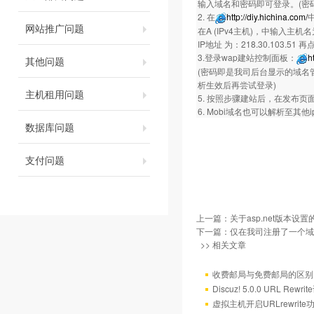
输入域名和密码即可登录。(密
2. 在
http://diy.hichina.com/
网站推广问题
在A (IPv4主机)，中输入主机
IP地址 为：218.30.103.51 
3.登录wap建站控制面板：
h
其他问题
(密码即是我司后台显示的域名
析生效后再尝试登录)
主机租用问题
5. 按照步骤建站后，在发布页
6. Mobi域名也可以解析至
数据库问题
支付问题
上一篇：
关于asp.net版本设
下一篇：
仅在我司注册了一个域
>> 相关文章
收费邮局与免费邮局的区别
Discuz! 5.0.0 URL Rewr
虚拟主机开启URLrewrit