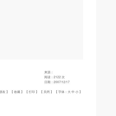
来源：
阅读：
2122
次
日期：
2007/12/17
朋友
】 【
收藏
】 【
打印
】 【
关闭
】 【 字体：
大
中
小
】