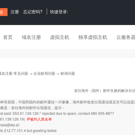
注册
忘记密码?
快捷登录:
首页
域名注册
虚拟主机
独享虚拟主机
云服务
域名注册-常见问题
→
企业邮局问题
→ 邮局问题
发往海外（国外）邮件失败的解决办
种种等原因，中国和国外的邮件通信一片惨像，海外邮件收发出现退信或丢失可以说是
一般是：发往海外的邮件出现退信，提示：
t said: 553 61.139.126.* rejected due to spam, contact 480-505-8877
61.139.126.19)
IP被列入黑名单
nopa@wp.pl:
to 212.77.101.4 but greeting failed.