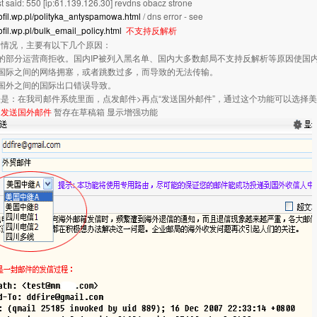
t said: 550 [ip:61.139.126.30] revdns obacz strone
profil.wp.pl/polityka_antyspamowa.html
/ dns error - see
rofil.wp.pl/bulk_email_policy.html
不支持反解析
的情况，主要有以下几个原因：
的部分运营商拒收。国内IP被列入黑名单、国内大多数邮局不支持反解析等原因使国
和国际之间的网络拥塞，或者跳数过多，而导致的无法传输。
国外之间的国际出口错误导致。
是：在我司邮件系统里面，点发邮件>再点“发送国外邮件”，通过这个功能可以选择美
。
发送国外邮件
暂存在草稿箱
显示增强功能