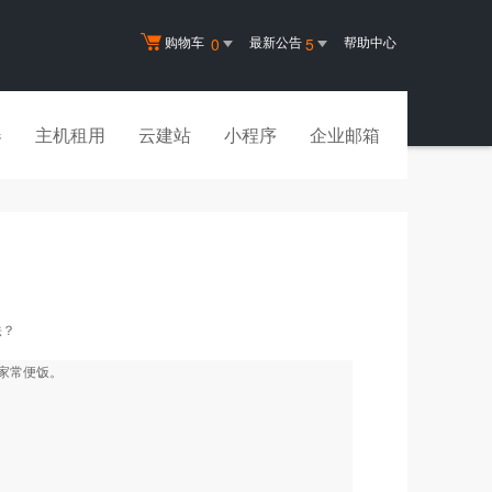
购物车
最新公告
帮助中心
0
5
器
主机租用
云建站
小程序
企业邮箱
法？
家常便饭。