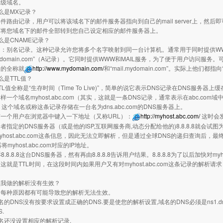
二级域名。
是MX记录？
录，用户可以将该域名下的邮件服务器指向到自己的mail server上，然后即
可将您域名下的邮件全部转到您自己设定相应的邮件服务器上。
是CNAME记录？
记录。这种记录允许您将多个名字映射到同一台计算机。通常用于同时提供WWW
t.mydomain.com”（A记录）。它同时提供WWW和MAIL服务，为了便于用户访问服
名的全称就
http://www.mydomain.com/
和“mail.mydomain.com”。实际上他们都指向“h
是TTL值？
称是“生存时间（Time To Live)”，简单的说它表示DNS记录在DNS服务器
一个域名myhost.abc.com（其实，这就是一条DNS记录，通常表示在abc.com域中有
。这个域名或称这条记录存储在一台名为dns.abc.com的DNS服务器上。
一个用户在浏览器中键入一下地址（又称URL）：
http://myhost.abc.com/
这时会
的DNS服务器（或是他的ISP,互联网服务商,动态分配给他的)8.8.8.8就会试图为他解释m
host.abc.com这条信息，因此无法立即解析，但是通过全球DNS的递归查询后，最终定位到d
将myhost.abc.com对应的IP地址。
1告诉8.8.8.8这台DNS服务器，然有再由8.8.8.8告诉用户结果。8.8.8.8为了以后加快对my
这就是TTL时间，在这段时间内如果用户又有对myhost.abc.com这条记录的解析请求
么我做的解析没有生效？
种原因都有可能导致您的解析无法生效。
NS没有按要求设置成正确的DNS.要是使您的解析设置,域名的DNS必须是ns1.dns-diy
.
还没设置相应的解析记录.