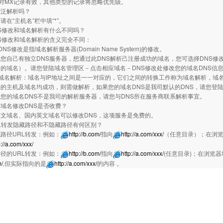
仅对MX记录有效，其他类型的记录将忽略优先级。
做泛解析吗？
“主机名”栏中填“*”。
S修改和域名解析有什么不同吗？
改和域名解析的含义完全不同：
改是指域名解析服务器(Domain Name System)的修改。
己有独立DNS服务器，想通过此DNS解析己注册成功的域名，您可选择DNS修改
的域名）。请您登陆域名管理区－点击相应域名－DNS修改处修改您的域名DNS信
解析：域名与IP地址之间是一一对应的，它们之间的转换工作称为域名解析，域名解
机及域名均成功，则需做解析，如果您的域名DNS是我司默认的DNS，请您登陆
您的域名DNS不是我司的解析服务器，请您与DNS所在服务商联系解析事宜。
域名修改DNS是否收费？
域名、国内英文域名可以修改DNS，这项服务是免费的。
L转发隐藏路径和不隐藏路径有何区别？
径URL转发：例如：
http://b.com/
指向
http://a.com/xxx/
（任意目录）；在浏
p://a.com/xxx/
的URL转发：例如：
http://b.com/
指向
http://a.com/xxx/
(任意目录)；在浏览
m/
,但实际指向的是
http://a.com/xxx/
的内容 。