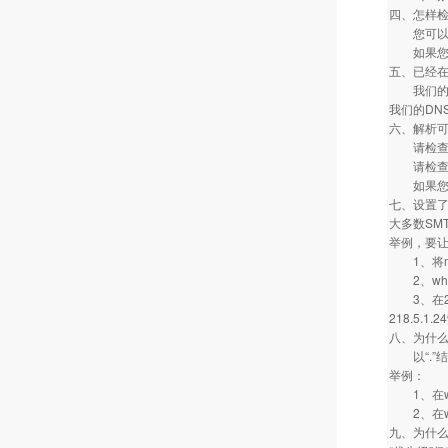
四、怎样检
您可以在
如果您要
五、已经在
我们的DN
我们的DN
六、解析
请检查您
请检查您
如果您没
七、设置了
大多数SM
举例，要让2
1、将mail
2、what
3、在218
218.5.
八、为什么
以“.”结
举例：
1、在what
2、在what
九、为什么