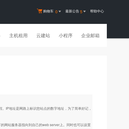
购物车
最新公告
帮助中心
0
5
器
主机租用
云建站
小程序
企业邮箱
IP地址是网路上标识您站点的数字地址，为了简单好记，
网站服务器指向到自己的web server上。同时也可以设置