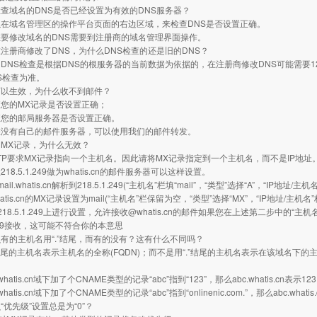
查域名的DNS是否已经设置为有效的DNS服务器？
域名管理区的操作平台页面的右边区域，来检查DNS是否设置正确。
修改域名的DNS需要到注册商的域名管理界面操作。
注册商修改了DNS，为什么DNS检查的还是旧的DNS？
S检查是根据DNS的根服务器的当前数据为依据的，在注册商修改DNS可能需要12
S检查为准。
可以生效，为什么收不到邮件？
的MX记录是否设置正确；
的邮局服务器是否设置正确。
有自己的邮件服务器，可以使用我们的邮件转发。
MX记录，为什么无效？
TP要求MX记录指向一个主机名。因此请将MX记录指定到一个主机名，而不是IP地址
18.5.1.249做为whatis.cn的邮件服务器可以这样设置。
.whatis.cn解析到218.5.1.249(“主机名”栏填“mail”，“类型”选择“A”，“IP地址/主机名
is.cn的MX记录设置为mail(“主机名”栏保留为空，“类型”选择“MX”，“IP地址/主机名”栏
.5.1.249上进行设置，允许接收@whatis.cn的邮件如果您在上述第二步中的“主机名”栏中
1.249接收，这可能不符合你的本意思
有的主机名用“.”结尾，而有的没有？这有什么不同吗？
尾的主机名表示主机名的全称(FQDN)；而不是用“.”结尾的主机名表示在该域名下的
is.cn域下加了个CNAME类型的记录“abc”指到“123”，那么abc.whatis.cn表示123.
is.cn域下加了个CNAME类型的记录“abc”指到“onlinenic.com.”，那么abc.whatis.
“优先级”设置总是为“0”？