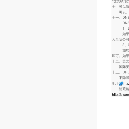
“优先级”
十、可以
可以。请在
十一、DN
DNS修
1、DNS修
如果您自
入至我公司
2、域名
如您的主
即可。如果
十二、英文
国际英文
十三、UR
不隐藏路
地址
htt
隐藏路径
http://b.co