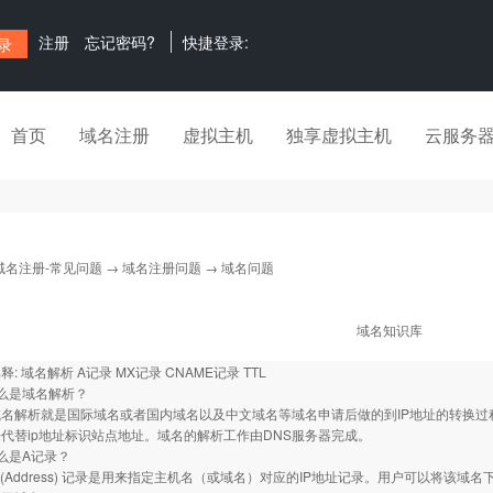
注册
忘记密码?
快捷登录:
首页
域名注册
虚拟主机
独享虚拟主机
云服务
域名注册-常见问题
→
域名注册问题
→ 域名问题
域名知识库
: 域名解析 A记录 MX记录 CNAME记录 TTL
是域名解析？
就是国际域名或者国内域名以及中文域名等域名申请后做的到IP地址的转换过程。
代替ip地址标识站点地址。域名的解析工作由DNS服务器完成。
是A记录？
dress) 记录是用来指定主机名（或域名）对应的IP地址记录。用户可以将该域名下的