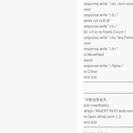
response.write "<td><font colo
next
response.write "</tr>"
while not rs.EOF
response.write "<tr>"
for i=0 to rs.Fields.Count-1
response.write "<td>"&rs.Fields
next
response.write "</tr>"
rs.MoveNext
wend
response.write "</table>"
rs.Close
end sub
'********************************
'********************************
' 写数据库相关
sub insertdata()
strsql="INSERT INTO test(nam
rs.Open strsql,conn,1,3
end sub
'********************************