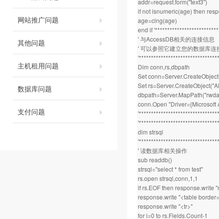
addr=request.form("text3")
if not isnumeric(age) then re
网站推广问题
age=clng(age)
end if '*************************
' 与AccessDB相关的连接信息
其他问题
' 可以参照它建立您的数据库连
'********************************
主机租用问题
Dim conn,rs,dbpath
Set conn=Server.CreateObjec
Set rs=Server.CreateObject(
数据库问题
dbpath=Server.MapPath("rwda
conn.Open "Driver={Microsoft
支付问题
'********************************
'********************************
dim strsql
'********************************
' 读数据库相关操作
sub readdb()
strsql="select * from test"
rs.open strsql,conn,1,1
if rs.EOF then response.write "n
response.write "<table border
response.write "<tr>"
for i=0 to rs.Fields.Count-1