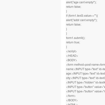
alert("age cant empty!");
return false;
}
if (form1.text3.
value
==""){
alert("addr cant empty!");
return false;
}
}
form1.submit();
return true;
}
</script>
</HEAD>
<BODY>
<form method=post name=for
name:<INPUT type="text" id=t
age:<INPUT type="text" id=te
city:<INPUT type="text" id=te
<INPUT type="hidden" id=text
<INPUT type="button"
value
="
<INPUT type="button"
value
="
</form>
</BODY>
</HTML>