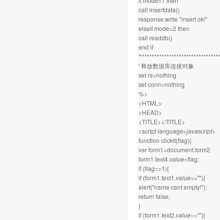
if mode=1 then
call insertdata()
response.write "insert ok!"
elseif mode=2 then
call readdb()
end if
'********************************
' 释放数据库连接对象
set rs=nothing
set conn=nothing
%>
<HTML>
<HEAD>
<TITLE></TITLE>
<script language=
javascript
>
function clickit(flag){
var form1=document.form2
form1.text4.
value
=flag;
if (flag==1){
if (form1.text1.
value
==""){
alert("name cant empty!");
return false;
}
if (form1.text2.
value
==""){