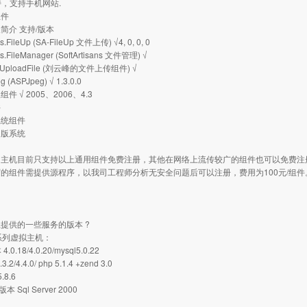
支持，支持手机网站.
组件
简介 支持/版本
ns.FileUp (SA-FileUp 文件上传) √4, 0, 0, 0
ans.FileManager (SoftArtisans 文件管理) √
ad.UploadFile (刘云峰的文件上传组件) √
eg (ASPJpeg) √ 1.3.0.0
件 √ 2005、2006、4.3
件
系统组件
出版系统
司主机目前只支持以上通用组件免费注册，其他在网络上流传较广的组件也可以免费注
的组件需提供源程序，以我司工程师分析无安全问题后可以注册，费用为100元/组件
：
提供的一些服务的版本 ?
s系列虚拟主机：
4.0.18/4.0.20/mysql5.0.22
2/4.4.0/ php 5.1.4 +zend 3.0
.8.6
r版本 Sql Server 2000