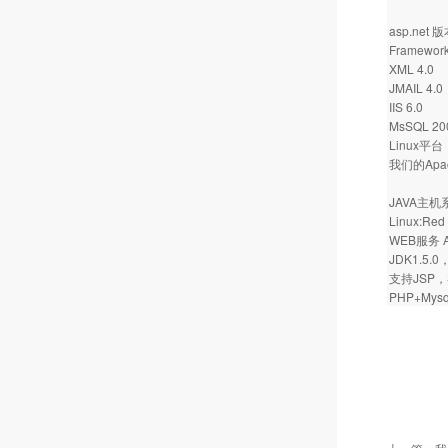
asp.net 
Framework
XML 4.0
JMAIL 4.0
IIS 6.0
MsSQL 20
Linux平台
我们的Apache
JAVA主
Linux:Red 
WEB服务 Ap
JDK1.5.0
支持JSP，S
PHP+Mysql