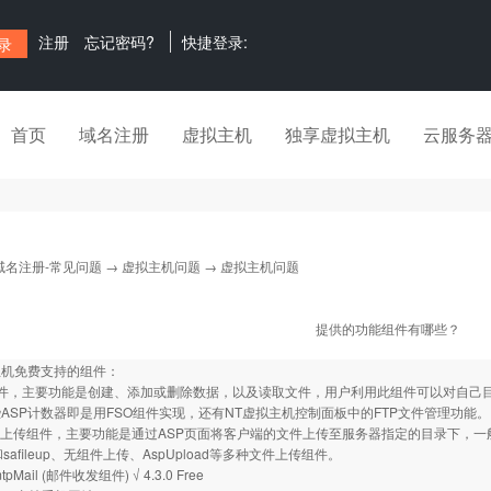
注册
忘记密码?
快捷登录:
首页
域名注册
虚拟主机
独享虚拟主机
云服务
域名注册-常见问题
→
虚拟主机问题
→ 虚拟主机问题
提供的功能组件有哪些？
ws主机免费支持的组件：
组件，主要功能是创建、添加或删除数据，以及读取文件，用户利用此组件可以对自己
ASP计数器即是用FSO组件实现，还有NT虚拟主机控制面板中的FTP文件管理功能。
oad上传组件，主要功能是通过ASP页面将客户端的文件上传至服务器指定的目录下，
ad和safileup、无组件上传、AspUpload等多种文件上传组件。
mtpMail (邮件收发组件) √ 4.3.0 Free