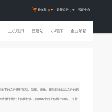
购物车
最新公告
帮助中心
0
5
器
主机租用
云建站
小程序
企业邮箱
目录下的文件进行读取、新建、修改、删除目录以及文件的操
一般应用于图处上传比较多，如BBS中的上传图片功能。 支持