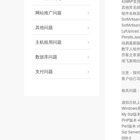
4)WAP
其他常见
网站推广问题
组件名称及
SoftArtisa
SoftArtis
其他问题
LyfUplo
Persits.Jp
主机租用问题
动易最新版组
数字人组
乔客文章
数据库问题
渐飞新闻
支付问题
注意：我
客户自己写
相关问题
虚拟主机上
Window
My Sql版本 
PHP版本 4.3.
Perl版本 v5
Sql Serve
IIS6.0