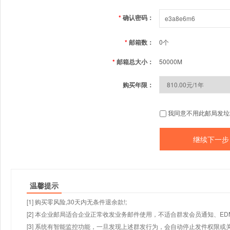
*
确认密码：
*
邮箱数：
0个
*
邮箱总大小：
50000M
购买年限：
我同意不用此邮局发垃
温馨提示
[1] 购买零风险,30天内无条件退余款!;
[2] 本企业邮局适合企业正常收发业务邮件使用，不适合群发会员通知、E
[3] 系统有智能监控功能，一旦发现上述群发行为，会自动停止发件权限或