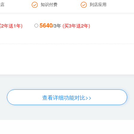
门店
知识付费
到店应用
5640
买2年送1年)
/3年
(买3年送2年)
查看详细功能对比>>