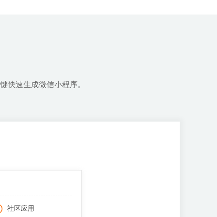
用户免注册登录，商家关联公众号
咨询、下单付款一步到位
键快速生成微信小程序。
社区应用