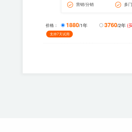
营销/分销
多
1880
3760
/1年
/2年
(
价格：
支持7天试用