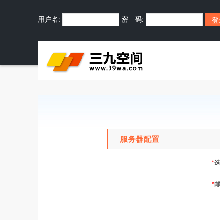
用户名:
密 码:
服务器配置
*
选
*
邮