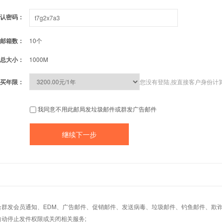
认密码：
邮箱数：
10个
总大小：
1000M
买年限：
您没有登陆,按直接客户身份计
我同意不用此邮局发垃圾邮件或群发广告邮件
适合群发会员通知、EDM、广告邮件、促销邮件、发送病毒、垃圾邮件、钓鱼邮件、欺诈
自动停止发件权限或关闭相关服务;