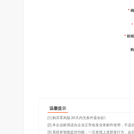
*
确
*
*
邮箱
购
温馨提示
[1] 购买零风险,30天内无条件退余款!;
[2] 本企业邮局适合企业正常收发业务邮件使用，不
[3] 系统有智能监控功能，一旦发现上述群发行为，会