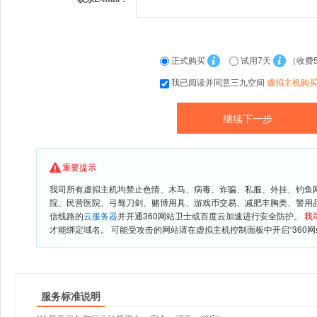
正式购买
试用7天
（收费
我已阅读并同意三九空间
虚拟主机购
重要提示
我司所有虚拟主机均禁止色情、木马、病毒、诈骗、私服、外挂、钓鱼
院、民营医院、弓驽刀剑、赌博用具、游戏币交易、减肥丰胸类、警用
信线路的
云服务器
并开通360网站卫士或百度云加速进行安全防护。
我
才能绑定域名。 可能受攻击的网站请在虚拟主机控制面板中开启“360网
服务标准说明