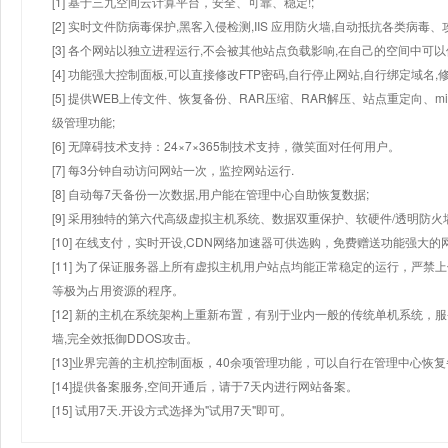
[1] 基于三九空间云计算平台，安全、可靠、稳定!;
[2] 实时文件防病毒保护,黑客入侵检测,IIS 应用防火墙,自动抵抗各类病毒、
[3] 各个网站以独立进程运行,不会被其他站点负载影响,在自己的空间中可以使用
[4] 功能强大控制面板,可以直接修改FTP密码,自行停止网站,自行绑定域名,
[5] 提供WEB上传文件、恢复备份、RAR压缩、RAR解压、站点重定向
级管理功能;
[6] 无障碍技术支持：24×7×365制技术支持，微笑面对任何用户。
[7] 每3分钟自动访问网站一次，监控网站运行.
[8] 自动每7天备份一次数据,用户能在管理中心自助恢复数据;
[9] 采用独特的第六代高级虚拟主机系统、数据双重保护、软硬件/透明防火
[10] 在线支付，实时开设,CDN网络加速器可供选购，免费赠送功能强大
[11] 为了保证服务器上所有虚拟主机用户站点均能正常稳定的运行，严禁上
等极为占用资源的程序。
[12] 新的主机在系统架构上重新布置，有别于业内一般的传统单机系统，
墙,完全效抵御DDOS攻击。
[13]业界完善的主机控制面板，40余项管理功能，可以自行在管理中心恢
[14]提供备案服务,空间开通后，请于7天内进行网站备案。
[15] 试用7天.开设方式选择为"试用7天"即可。