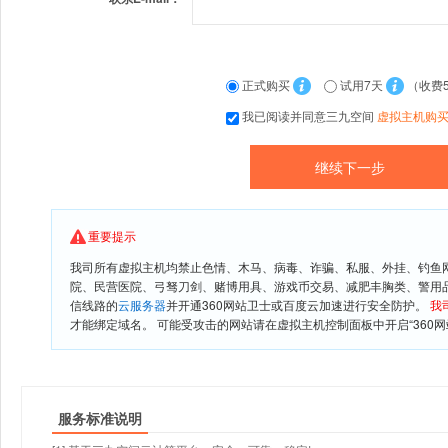
正式购买
试用7天
（收费
我已阅读并同意三九空间
虚拟主机购
重要提示
我司所有虚拟主机均禁止色情、木马、病毒、诈骗、私服、外挂、钓鱼
院、民营医院、弓驽刀剑、赌博用具、游戏币交易、减肥丰胸类、警用
信线路的
云服务器
并开通360网站卫士或百度云加速进行安全防护。
我
才能绑定域名。 可能受攻击的网站请在虚拟主机控制面板中开启“360网
服务标准说明