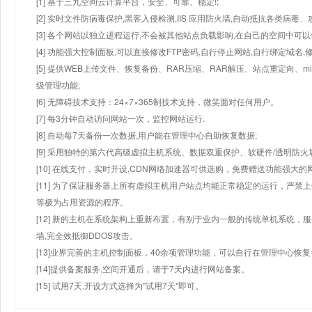
[1] 基于三九空间云计算平台，安全、可靠、稳定!;
[2] 实时文件防病毒保护,黑客入侵检测,IIS 应用防火墙,自动抵抗各类病毒、
[3] 各个网站以独立进程运行,不会被其他站点负载影响,在自己的空间中可以使用
[4] 功能强大控制面板,可以直接修改FTP密码,自行停止网站,自行绑定域名,
[5] 提供WEB上传文件、恢复备份、RAR压缩、RAR解压、站点重定向
级管理功能;
[6] 无障碍技术支持：24×7×365制技术支持，微笑面对任何用户。
[7] 每3分钟自动访问网站一次，监控网站运行.
[8] 自动每7天备份一次数据,用户能在管理中心自助恢复数据;
[9] 采用独特的第六代高级虚拟主机系统、数据双重保护、软硬件/透明防火
[10] 在线支付，实时开设,CDN网络加速器可供选购，免费赠送功能强大
[11] 为了保证服务器上所有虚拟主机用户站点均能正常稳定的运行，严禁上
等极为占用资源的程序。
[12] 新的主机在系统架构上重新布置，有别于业内一般的传统单机系统，
墙,完全效抵御DDOS攻击。
[13]业界完善的主机控制面板，40余项管理功能，可以自行在管理中心恢
[14]提供备案服务,空间开通后，请于7天内进行网站备案。
[15] 试用7天.开设方式选择为"试用7天"即可。