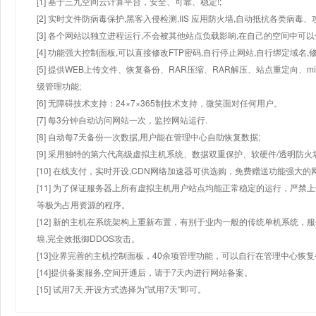
[1] 基于三九空间云计算平台，安全、可靠、稳定!;
[2] 实时文件防病毒保护,黑客入侵检测,IIS 应用防火墙,自动抵抗各类病毒、
[3] 各个网站以独立进程运行,不会被其他站点负载影响,在自己的空间中可以使用
[4] 功能强大控制面板,可以直接修改FTP密码,自行停止网站,自行绑定域名,
[5] 提供WEB上传文件、恢复备份、RAR压缩、RAR解压、站点重定向
级管理功能;
[6] 无障碍技术支持：24×7×365制技术支持，微笑面对任何用户。
[7] 每3分钟自动访问网站一次，监控网站运行.
[8] 自动每7天备份一次数据,用户能在管理中心自助恢复数据;
[9] 采用独特的第六代高级虚拟主机系统、数据双重保护、软硬件/透明防火
[10] 在线支付，实时开设,CDN网络加速器可供选购，免费赠送功能强大
[11] 为了保证服务器上所有虚拟主机用户站点均能正常稳定的运行，严禁上
等极为占用资源的程序。
[12] 新的主机在系统架构上重新布置，有别于业内一般的传统单机系统，
墙,完全效抵御DDOS攻击。
[13]业界完善的主机控制面板，40余项管理功能，可以自行在管理中心恢
[14]提供备案服务,空间开通后，请于7天内进行网站备案。
[15] 试用7天.开设方式选择为"试用7天"即可。