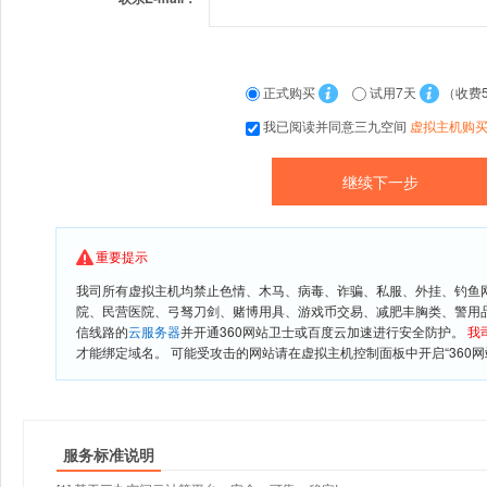
正式购买
试用7天
（收费
我已阅读并同意三九空间
虚拟主机购
重要提示
我司所有虚拟主机均禁止色情、木马、病毒、诈骗、私服、外挂、钓鱼
院、民营医院、弓驽刀剑、赌博用具、游戏币交易、减肥丰胸类、警用
信线路的
云服务器
并开通360网站卫士或百度云加速进行安全防护。
我
才能绑定域名。 可能受攻击的网站请在虚拟主机控制面板中开启“360网
服务标准说明