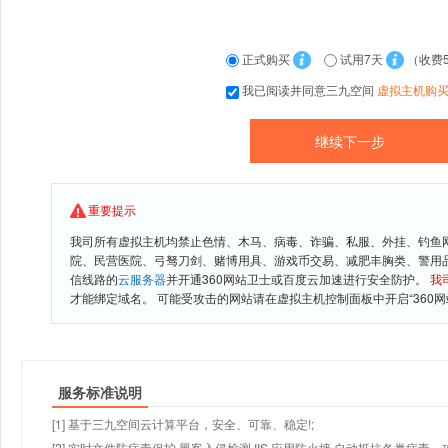
正式购买
试用7天
（收费
我已阅读并同意三九空间
虚拟主机购
重要提示
我司所有虚拟主机均禁止色情、木马、病毒、诈骗、私服、外挂、钓鱼
院、民营医院、弓驽刀剑、赌博用具、游戏币交易、减肥丰胸类、警用
信线路的
云服务器
并开通360网站卫士或百度云加速进行安全防护。
我
才能绑定域名。 可能受攻击的网站请在虚拟主机控制面板中开启“360网
服务标准说明
[1] 基于三九空间云计算平台，安全、可靠、稳定!;
[2] 实时文件防病毒保护,黑客入侵检测,IIS 应用防火墙,自动抵抗各类病毒、