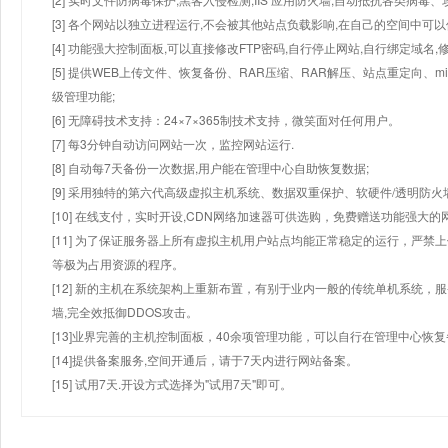
[3] 各个网站以独立进程运行,不会被其他站点负载影响,在自己的空间中可以使用
[4] 功能强大控制面板,可以直接修改FTP密码,自行停止网站,自行绑定域名,
[5] 提供WEB上传文件、恢复备份、RAR压缩、RAR解压、站点重定向
级管理功能;
[6] 无障碍技术支持：24×7×365制技术支持，微笑面对任何用户。
[7] 每3分钟自动访问网站一次，监控网站运行.
[8] 自动每7天备份一次数据,用户能在管理中心自助恢复数据;
[9] 采用独特的第六代高级虚拟主机系统、数据双重保护、软硬件/透明防火
[10] 在线支付，实时开设,CDN网络加速器可供选购，免费赠送功能强大
[11] 为了保证服务器上所有虚拟主机用户站点均能正常稳定的运行，严禁上
等极为占用资源的程序。
[12] 新的主机在系统架构上重新布置，有别于业内一般的传统单机系统，
墙,完全效抵御DDOS攻击。
[13]业界完善的主机控制面板，40余项管理功能，可以自行在管理中心恢
[14]提供备案服务,空间开通后，请于7天内进行网站备案。
[15] 试用7天.开设方式选择为"试用7天"即可。