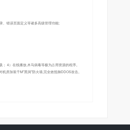
目录、错误页面定义等诸多高级管理功能;
载； 4）在线播放,木马病毒等极为占用资源的程序。
机房加装千M"黑洞"防火墙,完全效抵御DDOS攻击。