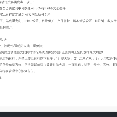
墙,自动抵抗各类病毒、攻击;
在自己的空间中可以使用FSO和jmail等其他控件;
止网站,自行绑定域名,修改网站缺省文档;
AR解压、站点重定向、mime设置、目录保护、文件保护、脚本错误设置、ip限制、虚拟
对任何用户。
数据;
护、软硬件/透明防火墙三重保障;
购，免费赠送功能强大的网站情报系统,如虎添翼般让您的网上空间发挥最大功效!
常稳定的运行，严禁上传及运行以下程序：1）聊天室； 2）江湖游戏； 3）大型软件下
般的传统单机系统，服务器群前端加装硬件防火墙，全面提速，稳定、安全、高效。 同时
以自行在管理中心恢复备份。
案。