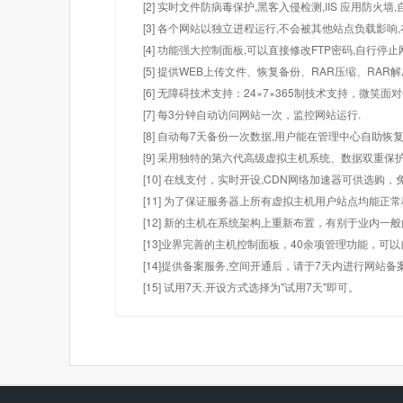
[2] 实时文件防病毒保护,黑客入侵检测,IIS 应用防火
[3] 各个网站以独立进程运行,不会被其他站点负载影响,
[4] 功能强大控制面板,可以直接修改FTP密码,自行停
[5] 提供WEB上传文件、恢复备份、RAR压缩、R
[6] 无障碍技术支持：24×7×365制技术支持，微笑面
[7] 每3分钟自动访问网站一次，监控网站运行.
[8] 自动每7天备份一次数据,用户能在管理中心自助恢复
[9] 采用独特的第六代高级虚拟主机系统、数据双重保
[10] 在线支付，实时开设,CDN网络加速器可供选
[11] 为了保证服务器上所有虚拟主机用户站点均能正
[12] 新的主机在系统架构上重新布置，有别于业内一
[13]业界完善的主机控制面板，40余项管理功能，可
[14]提供备案服务,空间开通后，请于7天内进行网站备
[15] 试用7天.开设方式选择为"试用7天"即可。