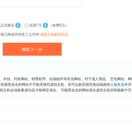
正式购买
试用7天
（收费5元）
我已阅读并同意三九空间
虚拟主机购买协议
、外挂、钓鱼网站、秒赞程序、垃圾邮件等非法网站，对于成人用品、 空包网站、
险容易受攻击的网站不可购买我司虚拟主机，但可以购买我司电信线路的
云服务器
并开
拟主机必须备案成功后才能绑定域名。 可能受攻击的网站请在虚拟主机控制面板中开启“