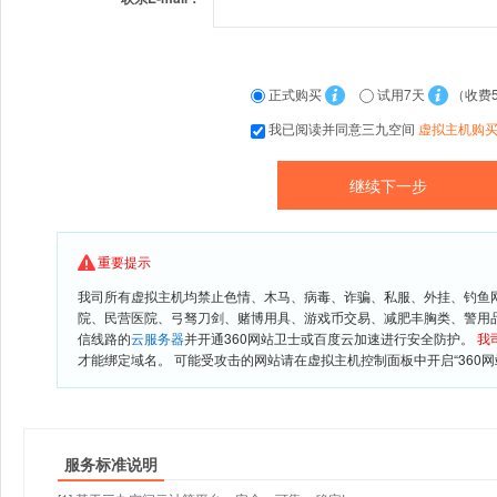
正式购买
试用7天
（收费
我已阅读并同意三九空间
虚拟主机购
重要提示
我司所有虚拟主机均禁止色情、木马、病毒、诈骗、私服、外挂、钓鱼
院、民营医院、弓驽刀剑、赌博用具、游戏币交易、减肥丰胸类、警用
信线路的
云服务器
并开通360网站卫士或百度云加速进行安全防护。
我
才能绑定域名。 可能受攻击的网站请在虚拟主机控制面板中开启“360网
服务标准说明