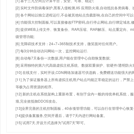
[1] 基于三九空间云计算平台，安全、可靠、稳定!;
[2] 实时文件防病毒保护,黑客入侵检测,IIS 应用防火墙,自动抵抗各类病毒、
[3] 各个网站以独立进程运行,不会被其他站点负载影响,在自己的空间中可以使用
[4] 功能强大控制面板,可以直接修改FTP密码,自行停止网站,自行绑定域名,
[5] 提供WEB上传文件、恢复备份、RAR压缩、RAR解压、站点重定向
级管理功能;
[6] 无障碍技术支持：24×7×365制技术支持，微笑面对任何用户。
[7] 每3分钟自动访问网站一次，监控网站运行.
[8] 自动每7天备份一次数据,用户能在管理中心自助恢复数据;
[9] 采用独特的第六代高级虚拟主机系统、数据双重保护、软硬件/透明防火
[10] 在线支付，实时开设,CDN网络加速器可供选购，免费赠送功能强大
[11] 为了保证服务器上所有虚拟主机用户站点均能正常稳定的运行，严禁上
等极为占用资源的程序。
[12] 新的主机在系统架构上重新布置，有别于业内一般的传统单机系统，
墙,完全效抵御DDOS攻击。
[13]业界完善的主机控制面板，40余项管理功能，可以自行在管理中心恢
[14]提供备案服务,空间开通后，请于7天内进行网站备案。
[15] 试用7天.开设方式选择为"试用7天"即可。