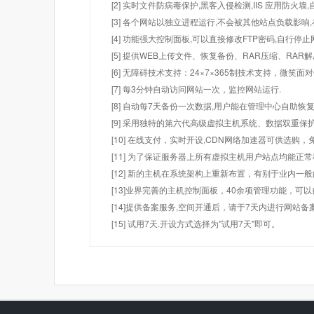
[2] 实时文件防病毒保护,黑客入侵检测,IIS 应用防火
[3] 各个网站以独立进程运行,不会被其他站点负载影响,
[4] 功能强大控制面板,可以直接修改FTP密码,自行停
[5] 提供WEB上传文件、恢复备份、RAR压缩、R
[6] 无障碍技术支持：24×7×365制技术支持，微笑面
[7] 每3分钟自动访问网站一次，监控网站运行.
[8] 自动每7天备份一次数据,用户能在管理中心自助恢复
[9] 采用独特的第六代高级虚拟主机系统、数据双重保
[10] 在线支付，实时开设,CDN网络加速器可供选
[11] 为了保证服务器上所有虚拟主机用户站点均能正
[12] 新的主机在系统架构上重新布置，有别于业内一
[13]业界完善的主机控制面板，40余项管理功能，可
[14]提供备案服务,空间开通后，请于7天内进行网站备
[15] 试用7天.开设方式选择为"试用7天"即可。