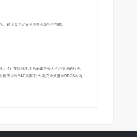
目录、错误页面定义等诸多高级管理功能;
载； 4）在线播放,木马病毒等极为占用资源的程序。
机房加装千M"黑洞"防火墙,完全效抵御DDOS攻击。