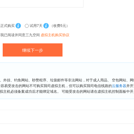
正式购买
试用7天
（收费5元）
我已阅读并同意三九空间
虚拟主机购买协议
、外挂、钓鱼网站、秒赞程序、垃圾邮件等非法网站，对于成人用品、 空包网站、
险容易受攻击的网站不可购买我司虚拟主机，但可以购买我司电信线路的
云服务器
并开
拟主机必须备案成功后才能绑定域名。 可能受攻击的网站请在虚拟主机控制面板中开启“