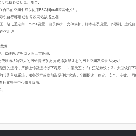
墙,自动抵抗各类病毒、攻击;
在自己的空间中可以使用FSO和jmail等其他控件;
止网站,自行绑定域名,修改网站缺省文档;
AR解压、站点重定向、mime设置、目录保护、文件保护、脚本错误设置、ip限制、虚拟
对任何用户。
数据;
护、软硬件/透明防火墙三重保障;
购，免费赠送功能强大的网站情报系统,如虎添翼般让您的网上空间发挥最大功效!
常稳定的运行，严禁上传及运行以下程序：1）聊天室； 2）江湖游戏； 3）大型软件下
般的传统单机系统，服务器群前端加装硬件防火墙，全面提速，稳定、安全、高效。 同时
以自行在管理中心恢复备份。
案。