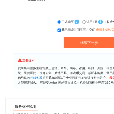
正式购买
试用7天
（收费
我已阅读并同意三九空间
虚拟主机购
重要提示
我司所有虚拟主机均禁止色情、木马、病毒、诈骗、私服、外挂、钓鱼
院、民营医院、弓驽刀剑、赌博用具、游戏币交易、减肥丰胸类、警用
信线路的
云服务器
并开通360网站卫士或百度云加速进行安全防护。
我
才能绑定域名。 可能受攻击的网站请在虚拟主机控制面板中开启“360网
服务标准说明