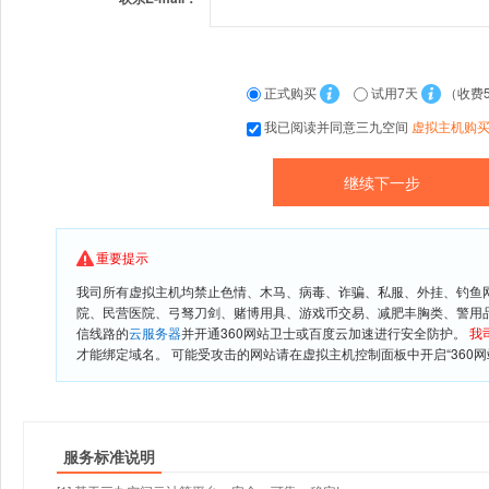
正式购买
试用7天
（收费
我已阅读并同意三九空间
虚拟主机购
重要提示
我司所有虚拟主机均禁止色情、木马、病毒、诈骗、私服、外挂、钓鱼
院、民营医院、弓驽刀剑、赌博用具、游戏币交易、减肥丰胸类、警用
信线路的
云服务器
并开通360网站卫士或百度云加速进行安全防护。
我
才能绑定域名。 可能受攻击的网站请在虚拟主机控制面板中开启“360网
服务标准说明