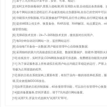
[1] 基于三九空间云计算平台，安全、可靠、稳定!;
[2] 实时文件防病毒保护,黑客入侵检测,IIS 应用防火墙,自动抵抗各类病毒、
[3] 各个网站以独立进程运行,不会被其他站点负载影响,在自己的空间中可以使用
[4] 功能强大控制面板,可以直接修改FTP密码,自行停止网站,自行绑定域名,
[5] 提供WEB上传文件、恢复备份、RAR压缩、RAR解压、站点重定向
级管理功能;
[6] 无障碍技术支持：24×7×365制技术支持，微笑面对任何用户。
[7] 每3分钟自动访问网站一次，监控网站运行.
[8] 自动每7天备份一次数据,用户能在管理中心自助恢复数据;
[9] 采用独特的第六代高级虚拟主机系统、数据双重保护、软硬件/透明防火
[10] 在线支付，实时开设,CDN网络加速器可供选购，免费赠送功能强大
[11] 为了保证服务器上所有虚拟主机用户站点均能正常稳定的运行，严禁上
等极为占用资源的程序。
[12] 新的主机在系统架构上重新布置，有别于业内一般的传统单机系统，
墙,完全效抵御DDOS攻击。
[13]业界完善的主机控制面板，40余项管理功能，可以自行在管理中心恢
[14]提供备案服务,空间开通后，请于7天内进行网站备案。
[15] 试用7天.开设方式选择为"试用7天"即可。