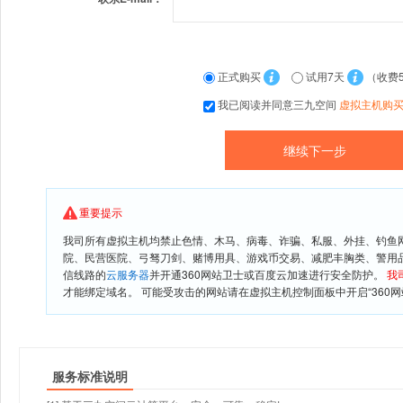
正式购买
试用7天
（收费
我已阅读并同意三九空间
虚拟主机购
重要提示
我司所有虚拟主机均禁止色情、木马、病毒、诈骗、私服、外挂、钓鱼
院、民营医院、弓驽刀剑、赌博用具、游戏币交易、减肥丰胸类、警用
信线路的
云服务器
并开通360网站卫士或百度云加速进行安全防护。
我
才能绑定域名。 可能受攻击的网站请在虚拟主机控制面板中开启“360网
服务标准说明