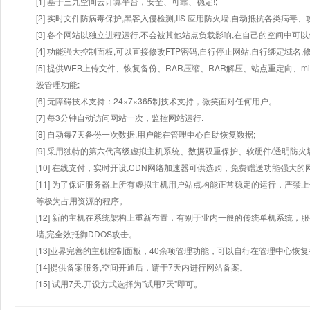
[1] 基于三九空间云计算平台，安全、可靠、稳定!;
[2] 实时文件防病毒保护,黑客入侵检测,IIS 应用防火墙,自动抵抗各类病毒、
[3] 各个网站以独立进程运行,不会被其他站点负载影响,在自己的空间中可以使用
[4] 功能强大控制面板,可以直接修改FTP密码,自行停止网站,自行绑定域名,
[5] 提供WEB上传文件、恢复备份、RAR压缩、RAR解压、站点重定向
级管理功能;
[6] 无障碍技术支持：24×7×365制技术支持，微笑面对任何用户。
[7] 每3分钟自动访问网站一次，监控网站运行.
[8] 自动每7天备份一次数据,用户能在管理中心自助恢复数据;
[9] 采用独特的第六代高级虚拟主机系统、数据双重保护、软硬件/透明防火
[10] 在线支付，实时开设,CDN网络加速器可供选购，免费赠送功能强大
[11] 为了保证服务器上所有虚拟主机用户站点均能正常稳定的运行，严禁上
等极为占用资源的程序。
[12] 新的主机在系统架构上重新布置，有别于业内一般的传统单机系统，
墙,完全效抵御DDOS攻击。
[13]业界完善的主机控制面板，40余项管理功能，可以自行在管理中心恢
[14]提供备案服务,空间开通后，请于7天内进行网站备案。
[15] 试用7天.开设方式选择为"试用7天"即可。