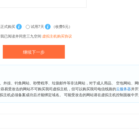
正式购买
试用7天
（收费5元）
我已阅读并同意三九空间
虚拟主机购买协议
、外挂、钓鱼网站、秒赞程序、垃圾邮件等非法网站，对于成人用品、 空包网站、
险容易受攻击的网站不可购买我司虚拟主机，但可以购买我司电信线路的
云服务器
并开
拟主机必须备案成功后才能绑定域名。 可能受攻击的网站请在虚拟主机控制面板中开启“