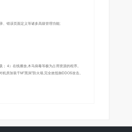
目录、错误页面定义等诸多高级管理功能;
载； 4）在线播放,木马病毒等极为占用资源的程序。
机房加装千M"黑洞"防火墙,完全效抵御DDOS攻击。