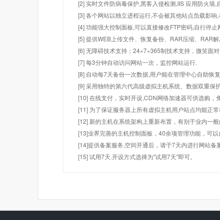
[2] 实时文件防病毒保护,黑客入侵检测,IIS 应用防火
[3] 各个网站以独立进程运行,不会被其他站点负载影响,
[4] 功能强大控制面板,可以直接修改FTP密码,自行停
[5] 提供WEB上传文件、恢复备份、RAR压缩、R
[6] 无障碍技术支持：24×7×365制技术支持，微笑面
[7] 每3分钟自动访问网站一次，监控网站运行.
[8] 自动每7天备份一次数据,用户能在管理中心自助恢复
[9] 采用独特的第六代高级虚拟主机系统、数据双重保
[10] 在线支付，实时开设,CDN网络加速器可供选
[11] 为了保证服务器上所有虚拟主机用户站点均能正
[12] 新的主机在系统架构上重新布置，有别于业内一
[13]业界完善的主机控制面板，40余项管理功能，可
[14]提供备案服务,空间开通后，请于7天内进行网站备
[15] 试用7天.开设方式选择为"试用7天"即可。