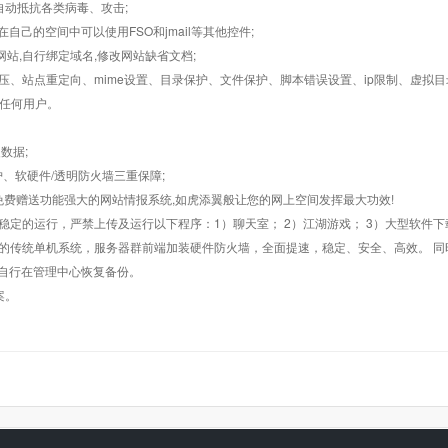
墙,自动抵抗各类病毒、攻击;
在自己的空间中可以使用FSO和jmail等其他控件;
止网站,自行绑定域名,修改网站缺省文档;
AR解压、站点重定向、mime设置、目录保护、文件保护、脚本错误设置、ip限制、虚拟
对任何用户。
数据;
护、软硬件/透明防火墙三重保障;
购，免费赠送功能强大的网站情报系统,如虎添翼般让您的网上空间发挥最大功效!
常稳定的运行，严禁上传及运行以下程序：1）聊天室； 2）江湖游戏； 3）大型软件下
般的传统单机系统，服务器群前端加装硬件防火墙，全面提速，稳定、安全、高效。 同时
以自行在管理中心恢复备份。
案。