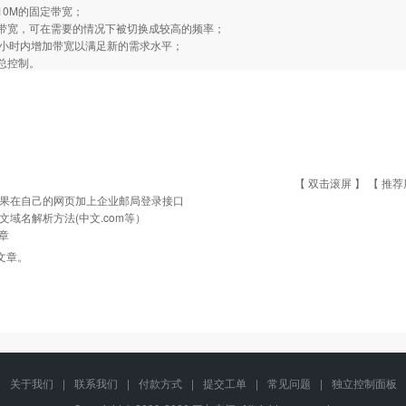
0M的固定带宽；
宽，可在需要的情况下被切换成较高的频率；
小时内增加带宽以满足新的需求水平；
控制。
【 双击滚屏 】 【
推荐
果在自己的网页加上企业邮局登录接口
文域名解析方法(中文.com等）
章
文章。
关于我们
|
联系我们
|
付款方式
|
提交工单
|
常见问题
|
独立控制面板