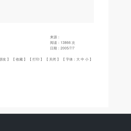
来源：
阅读：
13866
次
日期：
2005/7/7
朋友
】 【
收藏
】 【
打印
】 【
关闭
】 【 字体：
大
中
小
】