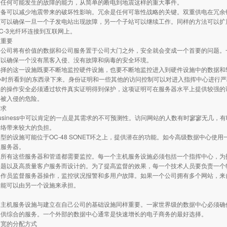
除任何可能发生的故障的能力，从简单的断电到地震这样的重大事件。
可以减少地震带来的破坏性影响。冗余是任何可靠性战略的关键。双重供电在冗余链
做可以确保一旦一个子发电站出现故障，另一个子站可以继续工作。同样的方法可以扩
C-3光纤环连接到互联网上。
重要
司将有价值的数据和公司服务置于公司大门之外，安全就会变成一个首要的问题。一
可以确保一个没有黑客入侵、没有故障和病毒的安全环境。
的这一设施既要不断地监控硬件设施，也要不断地监控进入到硬件设施中的数据和软
小时所看到的东西录下来。身份证明和一些其他的访问控制可以对进入指挥中心进行
操作安全必须通过软件真实证明得到保护，这项证明可在服务器水平上提供较强的访
小被入侵的危险。
求
siness中可以肯定的一点是其需求的不可预测性。访问网站的人数有时寥寥无几，
网络带来较大的负担。
设施可能位于OC-48 SONET环之上，提供潜在的功能。如今高级数据中心使用
的服务器。
有这些服务器和管道都需要监控。每一个主机服务设施必须包括一个指挥中心，为技
问题以及高质量客户服务而设计的。为了提高监督的效果，每一个技术人员要负责一个
员监督服务器操作，监控状况报警和多用户故障。如果一个公司拥有多个网站，来自
功能可以由另一个设施来承担。
机服务设施与建立在自己公司的基础设施同样重要。一家世界级的数据中心必须确保
提供综合的服务。一个外部的数据中心通常是快速增长的电子商务的最好选择。
的分配方式