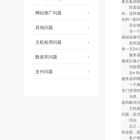
要具备排
防震设备
网站推广问题
站，这样
余的一副O
安全很
其他问题
当一个公
基础设施
主机租用问题
您所选择
将一天24
服务器的
数据库问题
修改以减
功能需
支付问题
在e-Bu
服务器和
一个典型的
专门管理
当然，所
题和解决
主机操作
问题，其
结论
总之，主
络连接，
客户带宽