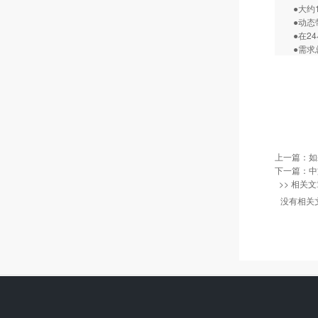
●大约1
●动态带
●在24
●需求总
上一篇：
如
下一篇：
中
>> 相关文
没有相关