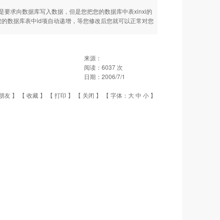
求向数据库写入数据，但是您把您的数据库中表xinxi的
改您的数据库表中id项自动递增，等您修改后您就可以正常对您
来源：
阅读：
6037
次
日期：
2006/7/1
朋友
】 【
收藏
】 【
打印
】 【
关闭
】 【 字体：
大
中
小
】