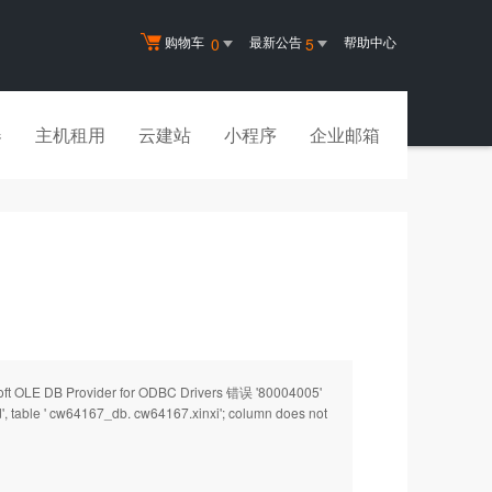
购物车
最新公告
帮助中心
0
5
器
主机租用
云建站
小程序
企业邮箱
ider for ODBC Drivers 错误 '80004005'
', table ' cw64167_db. cw64167.xinxi'; column does not