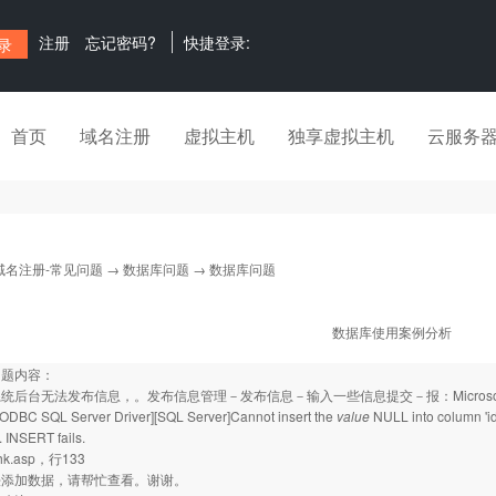
注册
忘记密码?
快捷登录:
首页
域名注册
虚拟主机
独享虚拟主机
云服务
域名注册-常见问题
→
数据库问题
→ 数据库问题
数据库使用案例分析
问题内容：
台无法发布信息，。发布信息管理－发布信息－输入一些信息提交－报：Microsoft OLE DB Prov
][ODBC SQL Server Driver][SQL Server]Cannot insert the
value
NULL into column 'id
. INSERT fails.
chk.asp，行133
法添加数据，请帮忙查看。谢谢。