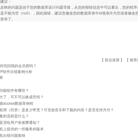
决建议：
反映的问题是由于您的数据库设计问题导致，从您的报错信息中可以看出，您的程序是要
求是不能为空（null），因此报错，建议您修改您的数据库表中id项准许为空或者修
行发布了。
【 双击滚屏 】 【
推荐
何找回我的会员密码？
TP软件出错案例分析
章
功能组件有哪些？
大了，可不可以换成空间？
接access数据库例程
租用（托管）是多少带宽？可否放音乐和下载的内容？是否支持月付？
案的流程是什么？
是否给用户发催费通知？
机上提供的一些服务的版本
机出错问题集锦